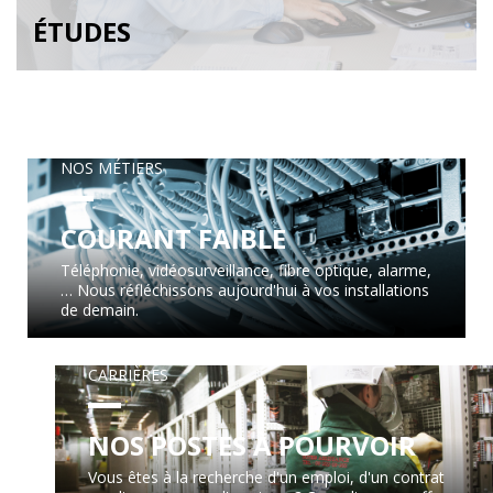
ÉTUDES
NOS MÉTIERS
COURANT FAIBLE
Téléphonie, vidéosurveillance, fibre optique, alarme,
… Nous réfléchissons aujourd'hui à vos installations
de demain.
CARRIÈRES
NOS POSTES À POURVOIR
Vous êtes à la recherche d'un emploi, d'un contrat