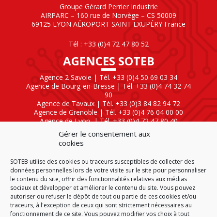
Groupe Gérard Perrier Industrie
AIRPARC – 160 rue de Norvège – CS 50009
69125 LYON AÉROPORT SAINT EXUPÉRY France
Tél : +33 (0)4 72 47 80 52
AGENCES SOTEB
Agence 2 Savoie | Tél. +33 (0)4 50 69 03 34
Agence de Bourg-en-Bresse | Tél. +33 (0)4 74 32 74
90
Agence de Tavaux | Tél. +33 (0)3 84 82 94 72
Agence de Grenoble | Tél. +33 (0)4 76 04 00 00
Agence de Lyon
| Tél. +33 (0)4 72 47 80 40
Gérer le consentement aux
SOTEB NATIONAL ELEKTRO
cookies
60 Rue Clément Ader
SOTEB utilise des cookies ou traceurs susceptibles de collecter des
01630 Saint-Genis-Pouilly
données personnelles lors de votre visite sur le site pour personnaliser
Tél : +33 (0)4 50 42 04 59
le contenu du site, offrir des fonctionnalités relatives aux médias
sociaux et développer et améliorer le contenu du site. Vous pouvez
autoriser ou refuser le dépôt de tout ou partie de ces cookies et/ou
traceurs, à l'exception de ceux qui sont strictement nécessaires au
fonctionnement de ce site. Vous pouvez modifier vos choix à tout