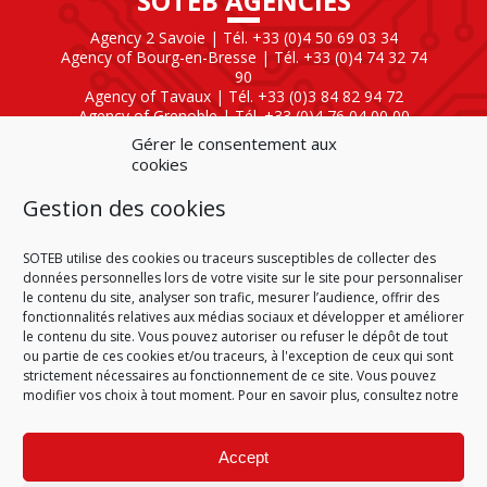
SOTEB AGENCIES
Agency 2 Savoie | Tél. +33 (0)4 50 69 03 34
Agency of Bourg-en-Bresse | Tél. +33 (0)4 74 32 74
90
Agency of Tavaux | Tél. +33 (0)3 84 82 94 72
Agency of Grenoble | Tél. +33 (0)4 76 04 00 00
Agency of Lyon
| Tél. +33 (0)4 72 47 80 40
Gérer le consentement aux
cookies
SOTEB NATIONAL ELEKTRO
Gestion des cookies
60 Rue Clément Ader
01630 Saint-Genis-Pouilly
Tél : +33 (0)4 50 42 04 59
SOTEB utilise des cookies ou traceurs susceptibles de collecter des
données personnelles lors de votre visite sur le site pour personnaliser
le contenu du site, analyser son trafic, mesurer l’audience, offrir des
fonctionnalités relatives aux médias sociaux et développer et améliorer
le contenu du site. Vous pouvez autoriser ou refuser le dépôt de tout
ou partie de ces cookies et/ou traceurs, à l'exception de ceux qui sont
HOME
CONDITIONS OF SALE
CONDITIONS OF PURCHASE
strictement nécessaires au fonctionnement de ce site. Vous pouvez
PLAN DU SITE
LEGAL NOTICE
PERSONAL DATA
modifier vos choix à tout moment. Pour en savoir plus, consultez notre
COOKIE POLICY (EU)
© 2026
Accept
GÉRARD PERRIER INDUSTRIE
–
ALL RIGHTS RESERVED