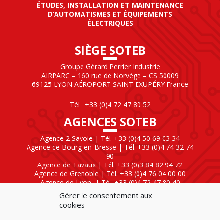
ÉTUDES, INSTALLATION ET MAINTENANCE
D’AUTOMATISMES ET ÉQUIPEMENTS
ÉLECTRIQUES
SIÈGE SOTEB
Groupe Gérard Perrier Industrie
AIRPARC – 160 rue de Norvège – CS 50009
69125 LYON AÉROPORT SAINT EXUPÉRY France
Tél : +33 (0)4 72 47 80 52
AGENCES SOTEB
Agence 2 Savoie | Tél. +33 (0)4 50 69 03 34
Agence de Bourg-en-Bresse | Tél. +33 (0)4 74 32 74
90
Agence de Tavaux | Tél. +33 (0)3 84 82 94 72
Agence de Grenoble | Tél. +33 (0)4 76 04 00 00
Agence de Lyon
| Tél. +33 (0)4 72 47 80 40
Gérer le consentement aux
SOTEB NATIONAL ELEKTRO
cookies
60 Rue Clément Ader