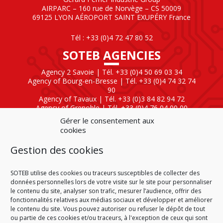
AIRPARC – 160 rue de Norvège – CS 50009
69125 LYON AÉROPORT SAINT EXUPÉRY France
Tél : +33 (0)4 72 47 80 52
SOTEB AGENCIES
Agency 2 Savoie | Tél. +33 (0)4 50 69 03 34
Agency of Bourg-en-Bresse | Tél. +33 (0)4 74 32 74
90
Agency of Tavaux | Tél. +33 (0)3 84 82 94 72
Agency of Grenoble | Tél. +33 (0)4 76 04 00 00
Agency of Lyon
| Tél. +33 (0)4 72 47 80 40
Gérer le consentement aux
cookies
SOTEB NATIONAL ELEKTRO
Gestion des cookies
60 Rue Clément Ader
01630 Saint-Genis-Pouilly
Tél : +33 (0)4 50 42 04 59
SOTEB utilise des cookies ou traceurs susceptibles de collecter des
données personnelles lors de votre visite sur le site pour personnaliser
le contenu du site, analyser son trafic, mesurer l’audience, offrir des
fonctionnalités relatives aux médias sociaux et développer et améliorer
le contenu du site. Vous pouvez autoriser ou refuser le dépôt de tout
ou partie de ces cookies et/ou traceurs, à l'exception de ceux qui sont
HOME
CONDITIONS OF SALE
CONDITIONS OF PURCHASE