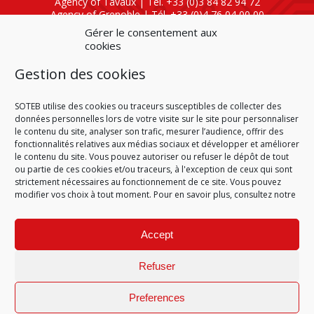
Agency of Tavaux | Tél. +33 (0)3 84 82 94 72
Agency of Grenoble | Tél. +33 (0)4 76 04 00 00
Agency of Lyon
| Tél. +33 (0)4 72 47 80 40
Gérer le consentement aux
cookies
SOTEB NATIONAL ELEKTRO
Gestion des cookies
60 Rue Clément Ader
01630 Saint-Genis-Pouilly
Tél : +33 (0)4 50 42 04 59
SOTEB utilise des cookies ou traceurs susceptibles de collecter des
données personnelles lors de votre visite sur le site pour personnaliser
le contenu du site, analyser son trafic, mesurer l’audience, offrir des
fonctionnalités relatives aux médias sociaux et développer et améliorer
le contenu du site. Vous pouvez autoriser ou refuser le dépôt de tout
ou partie de ces cookies et/ou traceurs, à l'exception de ceux qui sont
HOME
CONDITIONS OF SALE
CONDITIONS OF PURCHASE
strictement nécessaires au fonctionnement de ce site. Vous pouvez
PLAN DU SITE
LEGAL NOTICE
PERSONAL DATA
modifier vos choix à tout moment. Pour en savoir plus, consultez notre
COOKIE POLICY (EU)
© 2026
Accept
GÉRARD PERRIER INDUSTRIE
–
ALL RIGHTS RESERVED
Refuser
Preferences
Site réalisé par