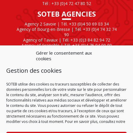
Tél : +33 (0)4 72 47 80 52
SOTEB AGENCIES
Agency 2 Savoie | Tél. +33 (0)4 50 69 03 34
Agency of Bourg-en-Bresse | Tél. +33 (0)4 74 32 74
90
Agency of Tavaux | Tél. +33 (0)3 84 82 94 72
Agency of Grenoble | Tél. +33 (0)4 76 04 00 00
Agency of Lyon
| Tél. +33 (0)4 72 47 80 40
Gérer le consentement aux
cookies
SOTEB NATIONAL ELEKTRO
Gestion des cookies
60 Rue Clément Ader
01630 Saint-Genis-Pouilly
Tél : +33 (0)4 50 42 04 59
SOTEB utilise des cookies ou traceurs susceptibles de collecter des
données personnelles lors de votre visite sur le site pour personnaliser
le contenu du site, analyser son trafic, mesurer l’audience, offrir des
fonctionnalités relatives aux médias sociaux et développer et améliorer
le contenu du site. Vous pouvez autoriser ou refuser le dépôt de tout
ou partie de ces cookies et/ou traceurs, à l'exception de ceux qui sont
HOME
CONDITIONS OF SALE
CONDITIONS OF PURCHASE
strictement nécessaires au fonctionnement de ce site. Vous pouvez
PLAN DU SITE
LEGAL NOTICE
PERSONAL DATA
modifier vos choix à tout moment. Pour en savoir plus, consultez notre
COOKIE POLICY (EU)