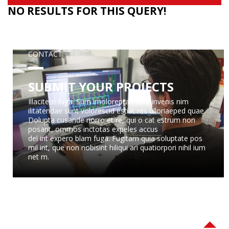
NO RESULTS FOR THIS QUERY!
CONTACT
SUBMIT YOUR PROJECTS
Illacitem fuga. Sum imoloreptae cum invenis nim
ilitatendae sunt volorescid estiat res ulloriaeped quae.
Dolupta cusande riorro et re, qui o cat estrum non
posant, ommos inctotas expeles accus
del int expero blam fuga. Fugitam quia soluptate pos
mil int, que non nobisint hiliqui ari quatiorpori nihil ium
net m.