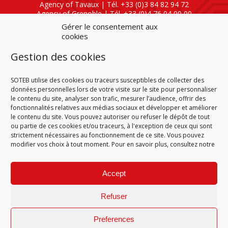
Agency of Tavaux | Tél. +33 (0)3 84 82 94 72
Agency of Grenoble | Tél. +33 (0)4 76 04 00 00
Agency of Lyon
| Tél. +33 (0)4 72 47 80 40
Gérer le consentement aux
cookies
SOTEB NATIONAL ELEKTRO
Gestion des cookies
60 Rue Clément Ader
01630 Saint-Genis-Pouilly
Tél : +33 (0)4 50 42 04 59
SOTEB utilise des cookies ou traceurs susceptibles de collecter des
données personnelles lors de votre visite sur le site pour personnaliser
le contenu du site, analyser son trafic, mesurer l’audience, offrir des
fonctionnalités relatives aux médias sociaux et développer et améliorer
le contenu du site. Vous pouvez autoriser ou refuser le dépôt de tout
ou partie de ces cookies et/ou traceurs, à l'exception de ceux qui sont
HOME
CONDITIONS OF SALE
CONDITIONS OF PURCHASE
strictement nécessaires au fonctionnement de ce site. Vous pouvez
PLAN DU SITE
LEGAL NOTICE
PERSONAL DATA
modifier vos choix à tout moment. Pour en savoir plus, consultez notre
COOKIE POLICY (EU)
© 2026
Accept
GÉRARD PERRIER INDUSTRIE
–
ALL RIGHTS RESERVED
Refuser
Preferences
Site réalisé par