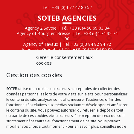
Tél : +33 (0)4 72 47 80 52
SOTEB AGENCIES
Agency 2 Savoie | Tél. +33 (0)4 50 69 03 34
Agency of Bourg-en-Bresse | Tél. +33 (0)4 74 32 74
90
Agency of Tavaux | Tél. +33 (0)3 84 82 94 72
Agency of Grenoble | Tél. +33 (0)4 76 04 00 00
Agency of Lyon
| Tél. +33 (0)4 72 47 80 40
Gérer le consentement aux
cookies
SOTEB NATIONAL ELEKTRO
Gestion des cookies
60 Rue Clément Ader
01630 Saint-Genis-Pouilly
Tél : +33 (0)4 50 42 04 59
SOTEB utilise des cookies ou traceurs susceptibles de collecter des
données personnelles lors de votre visite sur le site pour personnaliser
le contenu du site, analyser son trafic, mesurer l’audience, offrir des
fonctionnalités relatives aux médias sociaux et développer et améliorer
le contenu du site. Vous pouvez autoriser ou refuser le dépôt de tout
ou partie de ces cookies et/ou traceurs, à l'exception de ceux qui sont
HOME
CONDITIONS OF SALE
CONDITIONS OF PURCHASE
strictement nécessaires au fonctionnement de ce site. Vous pouvez
PLAN DU SITE
LEGAL NOTICE
PERSONAL DATA
modifier vos choix à tout moment. Pour en savoir plus, consultez notre
COOKIE POLICY (EU)