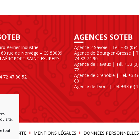
SOTEB
AGENCES SOTEB
d Perrier Industrie
Agence 2 Savoie | Tél. +33 (0)4
60 rue de Norvège – CS 50009
Agence de Bourg-en-Bresse | Té
N AÉROPORT SAINT EXUPÉRY
74 32 74 90
Agence de Tavaux | Tél. +33 (0)
72
Agence de Grenoble | Tél. +33 (
)4 72 47 80 52
00
Agence de Lyon
| Tél. +33 (0)4
ées
du site,
e tout
LAN DU SITE
MENTIONS LÉGALES
DONNÉES PERSONNELLES