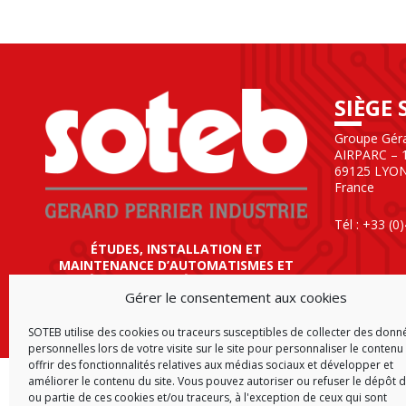
SIÈGE 
Groupe Gérar
AIRPARC – 1
69125 LYO
France
Tél : +33 (0
ÉTUDES, INSTALLATION ET
MAINTENANCE D’AUTOMATISMES ET
ÉQUIPEMENTS ÉLECTRIQUES
Gérer le consentement aux cookies
SOTEB utilise des cookies ou traceurs susceptibles de collecter des donn
personnelles lors de votre visite sur le site pour personnaliser le contenu 
offrir des fonctionnalités relatives aux médias sociaux et développer et
améliorer le contenu du site. Vous pouvez autoriser ou refuser le dépôt d
ACCUEIL
CGV
CGA
P
ou partie de ces cookies et/ou traceurs, à l'exception de ceux qui sont