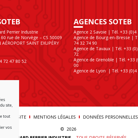
SOTEB
AGENCES SOTEB
d Perrier Industrie
Agence 2 Savoie | Tél. +33 (0)4
60 rue de Norvège – CS 50009
Agence de Bourg-en-Bresse | Té
N AÉROPORT SAINT EXUPÉRY
74 32 74 90
Agence de Tavaux | Tél. +33 (0)
72
Agence de Grenoble | Tél. +33 (
)4 72 47 80 52
00
Agence de Lyon
| Tél. +33 (0)4
ées
du site,
e tout
LAN DU SITE
MENTIONS LÉGALES
DONNÉES PERSONNELLES
ier vos
© 2026
GÉRARD PERRIER INDUSTRIE
–
TOUS DROITS RÉSERVÉS