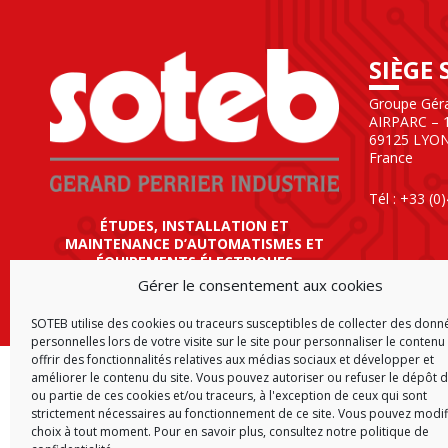
SIÈGE 
Groupe Gérar
AIRPARC – 1
69125 LYO
France
Tél : +33 (0
ÉTUDES, INSTALLATION ET
MAINTENANCE D’AUTOMATISMES ET
ÉQUIPEMENTS ÉLECTRIQUES
Gérer le consentement aux cookies
SOTEB utilise des cookies ou traceurs susceptibles de collecter des donn
personnelles lors de votre visite sur le site pour personnaliser le contenu 
offrir des fonctionnalités relatives aux médias sociaux et développer et
améliorer le contenu du site. Vous pouvez autoriser ou refuser le dépôt d
ACCUEIL
CGV
CGA
P
ou partie de ces cookies et/ou traceurs, à l'exception de ceux qui sont
strictement nécessaires au fonctionnement de ce site. Vous pouvez modif
choix à tout moment. Pour en savoir plus,
consultez notre politique de