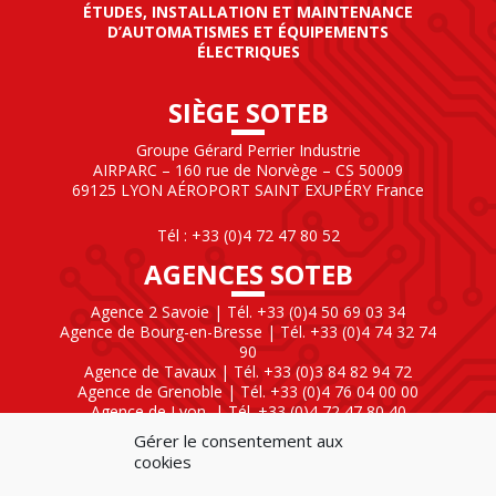
ÉTUDES, INSTALLATION ET MAINTENANCE
D’AUTOMATISMES ET ÉQUIPEMENTS
ÉLECTRIQUES
SIÈGE SOTEB
Groupe Gérard Perrier Industrie
AIRPARC – 160 rue de Norvège – CS 50009
69125 LYON AÉROPORT SAINT EXUPÉRY France
Tél : +33 (0)4 72 47 80 52
AGENCES SOTEB
Agence 2 Savoie | Tél. +33 (0)4 50 69 03 34
Agence de Bourg-en-Bresse | Tél. +33 (0)4 74 32 74
90
Agence de Tavaux | Tél. +33 (0)3 84 82 94 72
Agence de Grenoble | Tél. +33 (0)4 76 04 00 00
Agence de Lyon
| Tél. +33 (0)4 72 47 80 40
Gérer le consentement aux
SOTEB NATIONAL ELEKTRO
cookies
60 Rue Clément Ader