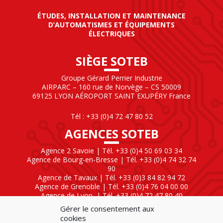
ÉTUDES, INSTALLATION ET MAINTENANCE
D’AUTOMATISMES ET ÉQUIPEMENTS
ÉLECTRIQUES
SIÈGE SOTEB
Groupe Gérard Perrier Industrie
AIRPARC – 160 rue de Norvège – CS 50009
69125 LYON AÉROPORT SAINT EXUPÉRY France
Tél : +33 (0)4 72 47 80 52
AGENCES SOTEB
Agence 2 Savoie | Tél. +33 (0)4 50 69 03 34
Agence de Bourg-en-Bresse | Tél. +33 (0)4 74 32 74
90
Agence de Tavaux | Tél. +33 (0)3 84 82 94 72
Agence de Grenoble | Tél. +33 (0)4 76 04 00 00
Agence de Lyon
| Tél. +33 (0)4 72 47 80 40
Gérer le consentement aux
SOTEB NATIONAL ELEKTRO
cookies