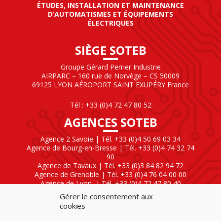
ÉTUDES, INSTALLATION ET MAINTENANCE
D’AUTOMATISMES ET ÉQUIPEMENTS
ÉLECTRIQUES
SIÈGE SOTEB
Groupe Gérard Perrier Industrie
AIRPARC – 160 rue de Norvège – CS 50009
69125 LYON AÉROPORT SAINT EXUPÉRY France
Tél : +33 (0)4 72 47 80 52
AGENCES SOTEB
Agence 2 Savoie | Tél. +33 (0)4 50 69 03 34
Agence de Bourg-en-Bresse | Tél. +33 (0)4 74 32 74
90
Agence de Tavaux | Tél. +33 (0)3 84 82 94 72
Agence de Grenoble | Tél. +33 (0)4 76 04 00 00
Agence de Lyon
| Tél. +33 (0)4 72 47 80 40
Gérer le consentement aux
SOTEB NATIONAL ELEKTRO
cookies
60 Rue Clément Ader