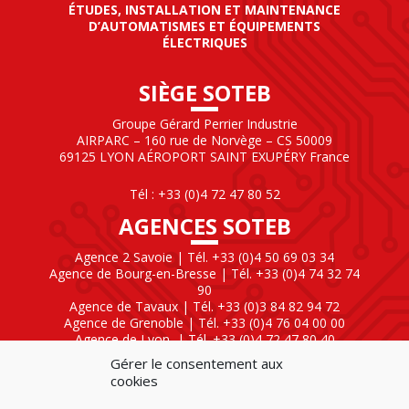
ÉTUDES, INSTALLATION ET MAINTENANCE
D’AUTOMATISMES ET ÉQUIPEMENTS
ÉLECTRIQUES
SIÈGE SOTEB
Groupe Gérard Perrier Industrie
AIRPARC – 160 rue de Norvège – CS 50009
69125 LYON AÉROPORT SAINT EXUPÉRY France
Tél : +33 (0)4 72 47 80 52
AGENCES SOTEB
Agence 2 Savoie | Tél. +33 (0)4 50 69 03 34
Agence de Bourg-en-Bresse | Tél. +33 (0)4 74 32 74
90
Agence de Tavaux | Tél. +33 (0)3 84 82 94 72
Agence de Grenoble | Tél. +33 (0)4 76 04 00 00
Agence de Lyon
| Tél. +33 (0)4 72 47 80 40
Gérer le consentement aux
SOTEB NATIONAL ELEKTRO
cookies
60 Rue Clément Ader