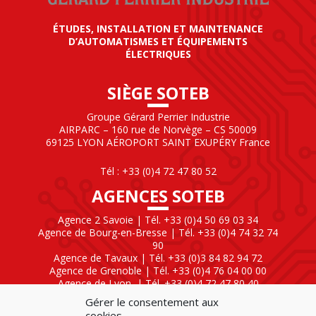
ÉTUDES, INSTALLATION ET MAINTENANCE
D’AUTOMATISMES ET ÉQUIPEMENTS
ÉLECTRIQUES
SIÈGE SOTEB
Groupe Gérard Perrier Industrie
AIRPARC – 160 rue de Norvège – CS 50009
69125 LYON AÉROPORT SAINT EXUPÉRY France
Tél : +33 (0)4 72 47 80 52
AGENCES SOTEB
Agence 2 Savoie | Tél. +33 (0)4 50 69 03 34
Agence de Bourg-en-Bresse | Tél. +33 (0)4 74 32 74
90
Agence de Tavaux | Tél. +33 (0)3 84 82 94 72
Agence de Grenoble | Tél. +33 (0)4 76 04 00 00
Agence de Lyon
| Tél. +33 (0)4 72 47 80 40
Gérer le consentement aux
SOTEB NATIONAL ELEKTRO
cookies