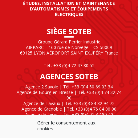
ÉTUDES, INSTALLATION ET MAINTENANCE
D’AUTOMATISMES ET ÉQUIPEMENTS
ÉLECTRIQUES
SIÈGE SOTEB
Groupe Gérard Perrier Industrie
AIRPARC – 160 rue de Norvège – CS 50009
69125 LYON AÉROPORT SAINT EXUPÉRY France
Tél : +33 (0)4 72 47 80 52
AGENCES SOTEB
Agence 2 Savoie | Tél. +33 (0)4 50 69 03 34
Agence de Bourg-en-Bresse | Tél. +33 (0)4 74 32 74
90
Agence de Tavaux | Tél. +33 (0)3 84 82 94 72
Agence de Grenoble | Tél. +33 (0)4 76 04 00 00
Agence de Lyon
| Tél. +33 (0)4 72 47 80 40
Gérer le consentement aux
SOTEB NATIONAL ELEKTRO
cookies
60 Rue Clément Ader