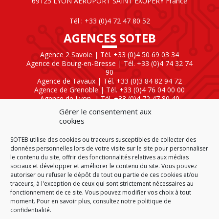
69125 LYON AÉROPORT SAINT EXUPÉRY France
Tél : +33 (0)4 72 47 80 52
AGENCES SOTEB
Agence 2 Savoie | Tél. +33 (0)4 50 69 03 34
Agence de Bourg-en-Bresse | Tél. +33 (0)4 74 32 74
90
Agence de Tavaux | Tél. +33 (0)3 84 82 94 72
Agence de Grenoble | Tél. +33 (0)4 76 04 00 00
Agence de Lyon
| Tél. +33 (0)4 72 47 80 40
Gérer le consentement aux
SOTEB NATIONAL ELEKTRO
cookies
60 Rue Clément Ader
SOTEB utilise des cookies ou traceurs susceptibles de collecter des
01630 Saint-Genis-Pouilly
données personnelles lors de votre visite sur le site pour personnaliser
Tél : +33 (0)4 50 42 04 59
le contenu du site, offrir des fonctionnalités relatives aux médias
sociaux et développer et améliorer le contenu du site. Vous pouvez
autoriser ou refuser le dépôt de tout ou partie de ces cookies et/ou
traceurs, à l'exception de ceux qui sont strictement nécessaires au
fonctionnement de ce site. Vous pouvez modifier vos choix à tout
ACCUEIL
CGV
CGA
PLAN DU SITE
moment. Pour en savoir plus,
consultez notre politique de
MENTIONS LÉGALES
DONNÉES PERSONNELLES
confidentialité.
POLITIQUE DE COOKIES (EU)